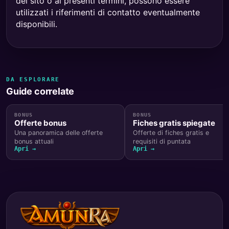
del sito o ai presenti termini, possono essere
utilizzati i riferimenti di contatto eventualmente
disponibili.
DA ESPLORARE
Guide correlate
BONUS
BONUS
Offerte bonus
Fiches gratis spiegate
Una panoramica delle offerte
Offerte di fiches gratis e
bonus attuali
requisiti di puntata
Apri →
Apri →