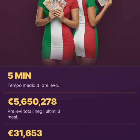
5 MIN
Tempo medio di prelievo.
€5,650,278
Prelievi totali negli ultimi 3
mesi.
€31,653