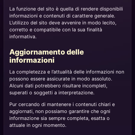
La funzione del sito è quella di rendere disponibili
informazioni e contenuti di carattere generale.
L’utilizzo del sito deve avvenire in modo lecito,
corretto e compatibile con la sua finalità
informativa.
Aggiornamento delle
informazioni
La completezza e l’attualità delle informazioni non
possono essere assicurate in modo assoluto.
Alcuni dati potrebbero risultare incompleti,
superati o soggetti a interpretazione.
Pur cercando di mantenere i contenuti chiari e
aggiornati, non possiamo garantire che ogni
informazione sia sempre completa, esatta o
attuale in ogni momento.