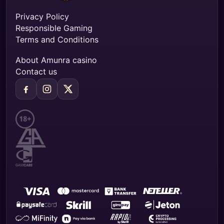
Privacy Policy
Responsible Gaming
Terms and Conditions
About Amunra casino
Contact us